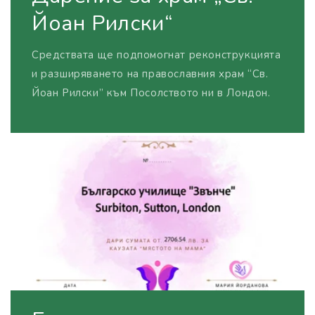
Йоан Рилски“
Средствата ще подпомогнат реконструкцията
и разширяването на православния храм “Св.
Йоан Рилски” към Посолството ни в Лондон.