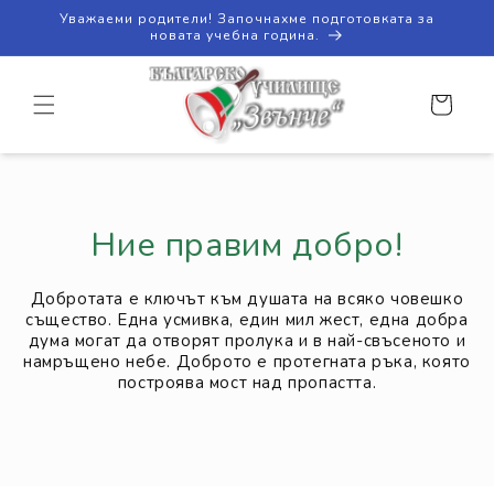
Преминаване
Уважаеми родители! Започнахме подготовката за
към
новата учебна година.
съдържанието
Количка
Ние правим добро!
Добротата е ключът към душата на всяко човешко
същество. Една усмивка, един мил жест, една добра
дума могат да отворят пролука и в най-свъсеното и
намръщено небе. Доброто е протегната ръка, която
построява мост над пропастта.