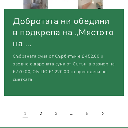
Добротата ни обедини
в подкрепа на „Мястото
на ...
Събраната сума от Сърбитън е £452.00 и
заедно с дарената сума от Сътън, в размер на
£770.00, ОБЩО £1220.00 са преведени по
сметката :
1
…
2
3
5