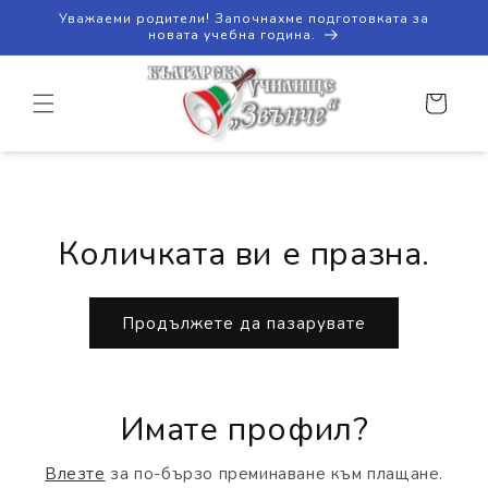
Преминаване
Уважаеми родители! Започнахме подготовката за
към
новата учебна година.
съдържанието
Количка
Количката ви е празна.
Продължете да пазарувате
Имате профил?
Влезте
за по-бързо преминаване към плащане.